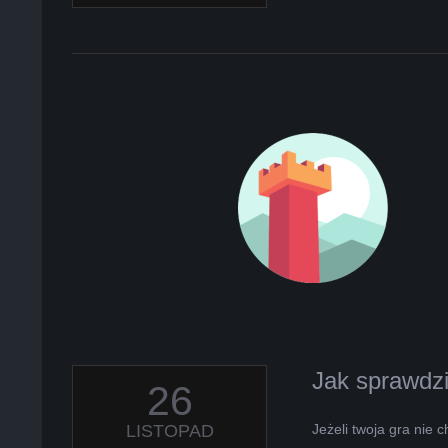
Jak sprawdzi
2019-
26
11-
26
LISTOPAD
Jeżeli twoja gra nie 