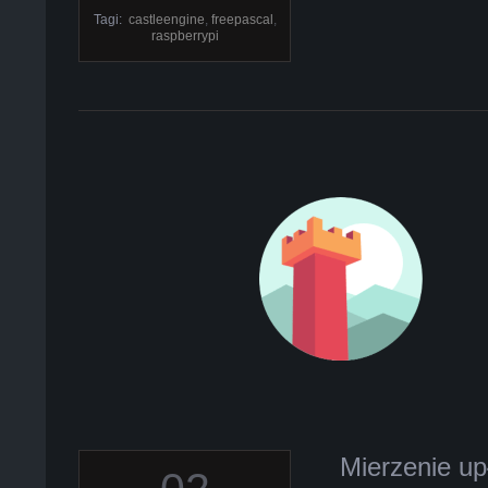
Tagi:
castleengine
,
freepascal
,
raspberrypi
Mierzenie up
2019-