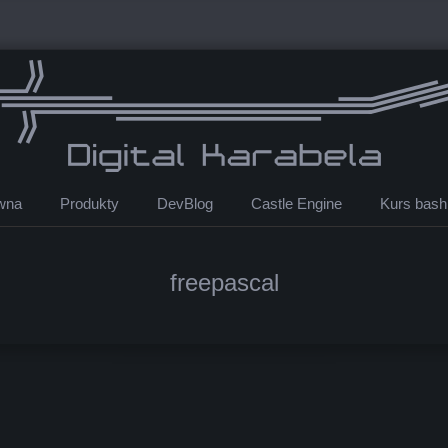
ówna
Produkty
DevBlog
Castle Engine
Kurs bash
freepascal