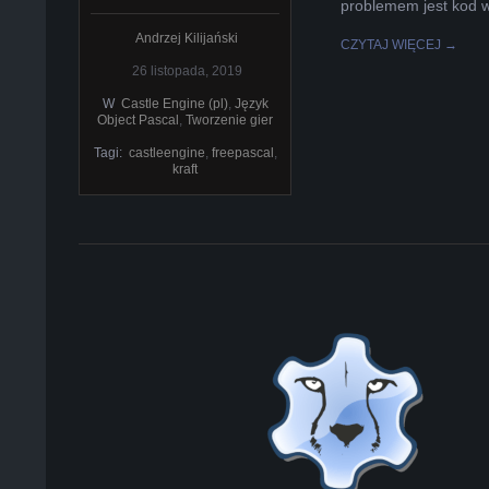
problemem jest kod 
Andrzej Kilijański
CZYTAJ WIĘCEJ →
26 listopada, 2019
W
Castle Engine (pl)
,
Język
Object Pascal
,
Tworzenie gier
Tagi:
castleengine
,
freepascal
,
kraft