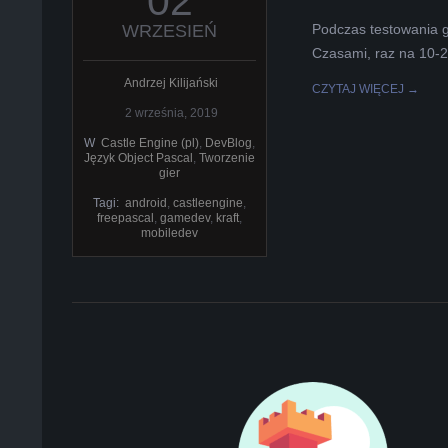
02
09-
02
WRZESIEŃ
Podczas testowania gr
Czasami, raz na 10-2
Andrzej Kilijański
CZYTAJ WIĘCEJ →
2 września, 2019
W
Castle Engine (pl)
,
DevBlog
,
Język Object Pascal
,
Tworzenie
gier
Tagi:
android
,
castleengine
,
freepascal
,
gamedev
,
kraft
,
mobiledev