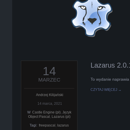
L
K
A
R
A
Lazarus 2.0
2021-
14
03-
B
14
MARZEC
To wydanie naprawia 
E
CZYTAJ WIĘCEJ →
Andrzej Kilijański
L
14 marca, 2021
W
Castle Engine (pl)
,
Język
A
Object Pascal
,
Lazarus (pl)
Tagi:
freepascal
,
lazarus