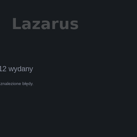
.12 wydany
znalezione błędy.