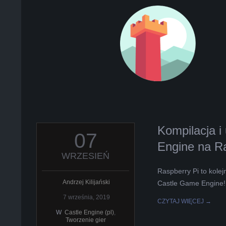
Kompilacja i
2019-
07
09-
Engine na R
07
WRZESIEŃ
Raspberry Pi to kole
Andrzej Kilijański
Castle Game Engine!
7 września, 2019
CZYTAJ WIĘCEJ →
W
Castle Engine (pl)
,
Tworzenie gier