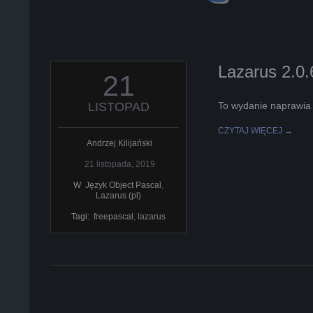
Lazarus 2.0
2019-
21
11-
21
LISTOPAD
To wydanie naprawia 
CZYTAJ WIĘCEJ →
Andrzej Kilijański
21 listopada, 2019
W
Język Object Pascal
,
Lazarus (pl)
Tagi:
freepascal
,
lazarus