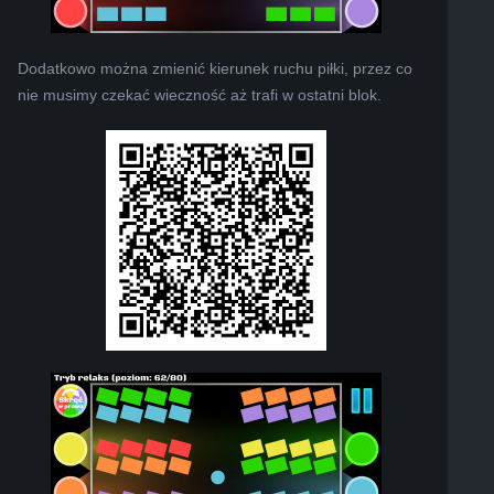
Dodatkowo można zmienić kierunek ruchu piłki, przez co
nie musimy czekać wieczność aż trafi w ostatni blok.