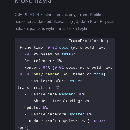
kroku fizyki
Gdy PR
#144
zostanie połączony, FrameProfiler
będzie posiadał dodatkową linię „Update Kraft Physics”
pokazująca czas wykonania kroku fizyki:
-------------------- FrameProfiler begin
Frame time: 
0.02
secs
(
we should have 
64.29
 FPS based on 
this
)
:
- BeforeRender: 
0
%
- Render: 
94
% 
(
0.01
 secs, we should have 
68.38
"only render FPS"
 based on 
this
)
  - TCastleTransform.
Render
transformation: 
2
%
  - TCastleScene.
Render
: 
38
%
    - ShapesFilterBlending: 
2
%
- Update: 
5
%
  - TCastleSceneCore.
Update
: 
0
%
  - Update Kraft Physics: 
2
% 
(
0.00037
secs
)