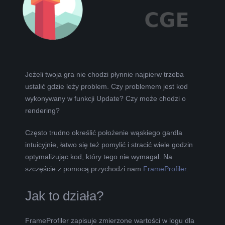
L
K
A
Jeżeli twoja gra nie chodzi płynnie najpierw trzeba
ustalić gdzie leży problem. Czy problemem jest kod
R
wykonywany w funkcji Update? Czy może chodzi o
rendering?
A
Często trudno określić położenie wąskiego gardła
B
intuicyjnie, łatwo się też pomylić i stracić wiele godzin
optymalizując kod, który tego nie wymagał. Na
E
szczęście z pomocą przychodzi nam
FrameProfiler
.
L
Jak to działa?
A
FrameProfiler zapisuje zmierzone wartości w logu dla