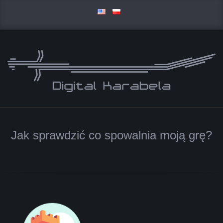
Skip
to
content
D
Primary
I
Navigation
Jak sprawdzić co spowalnia moją grę?
Menu
G
I
T
A