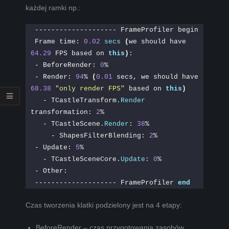
każdej ramki np.:
-------------------- FrameProfiler begin
Frame time: 
0.02
secs
(
we should have 
64.29
 FPS based on 
this
)
:
- BeforeRender: 
0
%
- Render: 
94
% 
(
0.01
 secs, we should have 
68.38
"only render FPS"
 based on 
this
)
  - TCastleTransform.
Render
transformation: 
2
%
  - TCastleScene.
Render
: 
38
%
    - ShapesFilterBlending: 
2
%
- Update: 
5
%
  - TCastleSceneCore.
Update
: 
0
%
- Other:
-------------------- FrameProfiler 
end
Czas tworzenia klatki podzielony jest na 4 etapy:
BeforeRender – czas przygotowania zasobów