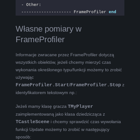
- Other:
-------------------- FrameProfiler 
end
Własne pomiary w
FrameProfiler
Informacje zwracane przez FrameProfiler dotyczą
wszystkich obiektów, jeżeli chcemy mierzyć czas
wykonania określonego typu/funkcji możemy to zrobić
używając
FrameProfiler.Start
/
FrameProfiler.Stop
z
identyfikatorem tekstowym np.:
Jeżeli mamy klasę gracza
TMyPlayer
zaimplementowaną jako klasa dziedzicząca z
TCastleScene
i chcemy sprawdzić czas wywołania
funkcji Update możemy to zrobić w następujący
sposób: