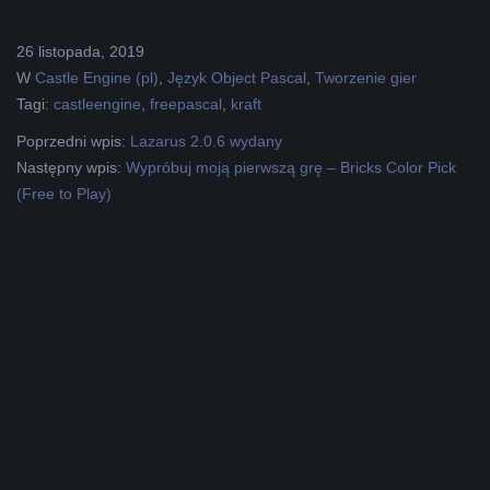
2019-
26 listopada, 2019
11-
W
Castle Engine (pl)
,
Język Object Pascal
,
Tworzenie gier
26
Tagi:
castleengine
,
freepascal
,
kraft
Poprzedni wpis:
Lazarus 2.0.6 wydany
Następny wpis:
Wypróbuj moją pierwszą grę – Bricks Color Pick
(Free to Play)