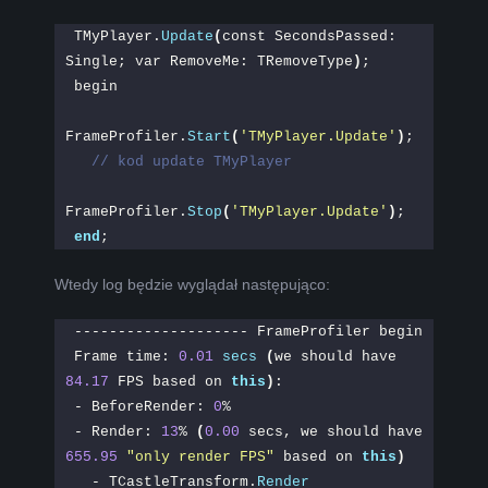
TMyPlayer.
Update
(
const SecondsPassed: 
Single; var RemoveMe: TRemoveType
)
;
begin
FrameProfiler.
Start
(
'TMyPlayer.Update'
)
;
// kod update TMyPlayer
FrameProfiler.
Stop
(
'TMyPlayer.Update'
)
;
end
;
Wtedy log będzie wyglądał następująco:
-------------------- FrameProfiler begin
Frame time: 
0.01
secs
(
we should have 
84.17
 FPS based on 
this
)
:
- BeforeRender: 
0
%
- Render: 
13
% 
(
0.00
 secs, we should have 
655.95
"only render FPS"
 based on 
this
)
  - TCastleTransform.
Render