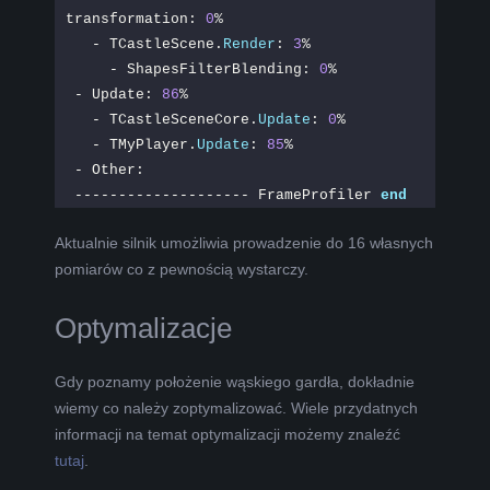
transformation: 
0
%
  - TCastleScene.
Render
: 
3
%
    - ShapesFilterBlending: 
0
%
- Update: 
86
%
  - TCastleSceneCore.
Update
: 
0
%
  - TMyPlayer.
Update
: 
85
%
- Other:
-------------------- FrameProfiler 
end
Aktualnie silnik umożliwia prowadzenie do 16 własnych
pomiarów co z pewnością wystarczy.
Optymalizacje
Gdy poznamy położenie wąskiego gardła, dokładnie
wiemy co należy zoptymalizować. Wiele przydatnych
informacji na temat optymalizacji możemy znaleźć
tutaj
.