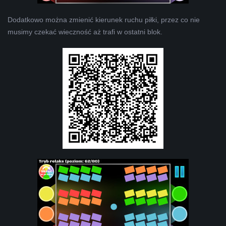
Dodatkowo można zmienić kierunek ruchu piłki, przez co nie
musimy czekać wieczność aż trafi w ostatni blok.