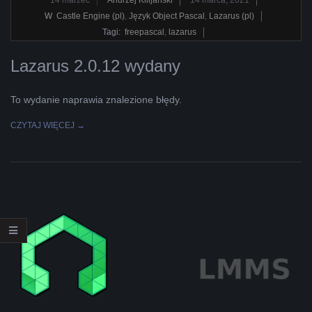
03-
W
Castle Engine (pl)
,
Język Object Pascal
,
Lazarus (pl)
14
Tagi:
freepascal
,
lazarus
Lazarus 2.0.12 wydany
To wydanie naprawia znalezione błędy.
CZYTAJ WIĘCEJ →