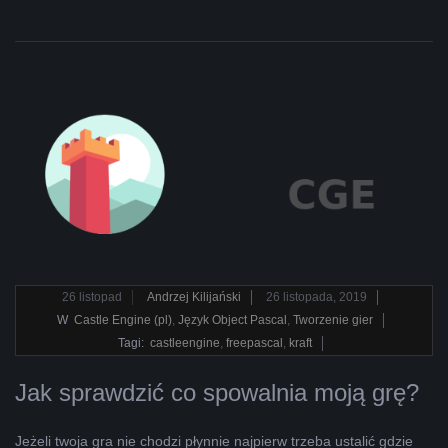
2019-
26
listopad
Andrzej Kilijański
26 listopada, 2019
11-
W
Castle Engine (pl)
,
Język Object Pascal
,
Tworzenie gier
26
Tagi:
castleengine
,
freepascal
,
kraft
Jak sprawdzić co spowalnia moją grę?
Jeżeli twoja gra nie chodzi płynnie najpierw trzeba ustalić gdzie