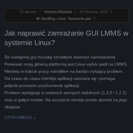
2020-
25
styczeń
Andrzej Kilijański
25 stycznia, 2020
01-
W
DevBlog
,
Linux
,
Tworzenie gier
25
Jak naprawić zamrażanie GUI LMMS w
systemie Linux?
Do następnej gry muzykę chciałbym stworzyć samodzielnie.
Ponieważ moją główną platformą jest Linux wybór padł na LMMS.
Niestety w trakcie pracy natrafiłem na bardzo irytujący problem.
Od czasu do czasu interfejs aplikacji zamraża się i pomaga
jedynie ponowne uruchomienie aplikacji.
Problem występuje w ostatnich wersjach stabilnych (1.2.0 i 1.2.1)
oraz w gałęzi master. Na szczęście istnieje prosty sposób na jego
obejście.
CZYTAJ WIĘCEJ →