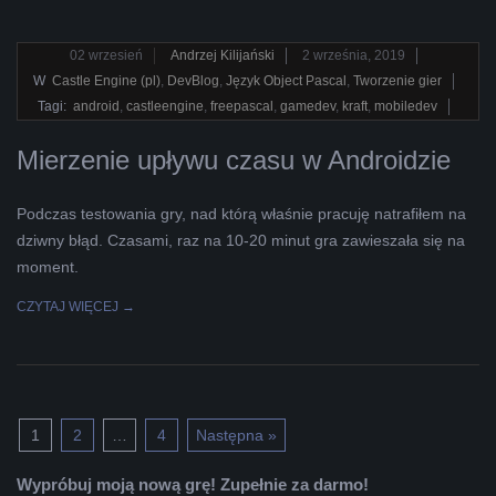
2019-
02
wrzesień
Andrzej Kilijański
2 września, 2019
09-
W
Castle Engine (pl)
,
DevBlog
,
Język Object Pascal
,
Tworzenie gier
02
Tagi:
android
,
castleengine
,
freepascal
,
gamedev
,
kraft
,
mobiledev
Mierzenie upływu czasu w Androidzie
Podczas testowania gry, nad którą właśnie pracuję natrafiłem na
dziwny błąd. Czasami, raz na 10-20 minut gra zawieszała się na
moment.
CZYTAJ WIĘCEJ →
1
2
…
4
Następna »
Wypróbuj moją nową grę! Zupełnie za darmo!