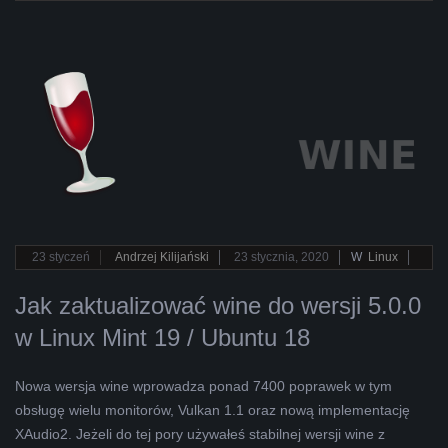
2020-
23
styczeń
Andrzej Kilijański
23 stycznia, 2020
W
Linux
01-
Jak zaktualizować wine do wersji 5.0.0
23
w Linux Mint 19 / Ubuntu 18
Nowa wersja wine wprowadza ponad 7400 poprawek w tym
obsługę wielu monitorów, Vulkan 1.1 oraz nową implementację
XAudio2. Jeżeli do tej pory używałeś stabilnej wersji wine z