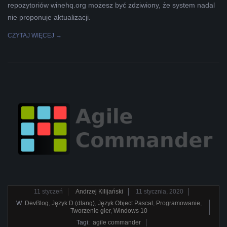
repozytoriów winehq.org możesz być zdziwiony, że system nadal
nie proponuje aktualizacji.
CZYTAJ WIĘCEJ →
2020-
11
styczeń
Andrzej Kilijański
11 stycznia, 2020
01-
W
DevBlog
,
Język D (dlang)
,
Język Object Pascal
,
Programowanie
,
Tworzenie gier
,
Windows 10
11
Tagi:
agile commander