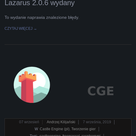
Lazarus 2.0.6 wydany
To wydanie naprawia znalezione błędy.
CZYTAJ WIĘCEJ →
2019-
07
wrzesień
Andrzej Kilijański
7 września, 2019
09-
W
Castle Engine (pl)
,
Tworzenie gier
Tagi:
castleengine
,
freepascal
,
raspberrypi