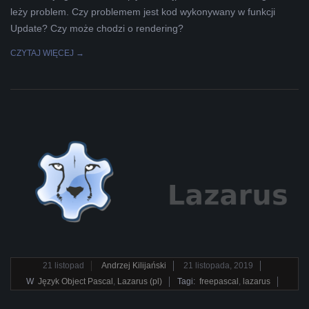
leży problem. Czy problemem jest kod wykonywany w funkcji
Update? Czy może chodzi o rendering?
CZYTAJ WIĘCEJ →
2019-
21
listopad
Andrzej Kilijański
21 listopada, 2019
11-
W
Język Object Pascal
,
Lazarus (pl)
Tagi:
freepascal
,
lazarus
21