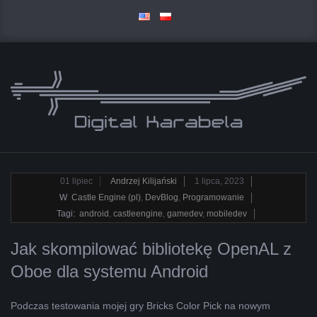
Skip
to
content
D
Primary
I
Navigation
2023-
01
lipiec
Andrzej Kilijański
1 lipca, 2023
Menu
07-
W
Castle Engine (pl)
,
DevBlog
,
Programowanie
G
01
Tagi:
android
,
castleengine
,
gamedev
,
mobiledev
I
Jak skompilować bibliotekę OpenAL z
Oboe dla systemu Android
T
A
Podczas testowania mojej gry Bricks Color Pick na nowym