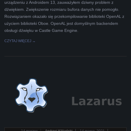
urządzeniu z Androidem 13, zauważyłem dziwny problem z
L
dźwiękiem. Zwiększenie rozmiaru bufora danych nie pomogło.
Rozwiązaniem okazało się przekompilowanie biblioteki OpenAL z
K
użyciem biblioteki Oboe. OpenAL jest domyślnym backendem
obsługi dźwięku w Castle Game Engine.
A
CZYTAJ WIĘCEJ →
R
A
B
E
L
A
2021-
14
marzec
Andrzej Kilijański
14 marca, 2021