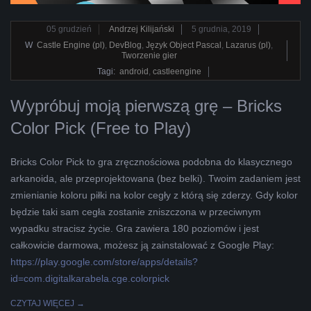
2019-
05
grudzień
Andrzej Kilijański
5 grudnia, 2019
12-
W
Castle Engine (pl)
,
DevBlog
,
Język Object Pascal
,
Lazarus (pl)
,
Tworzenie gier
05
Tagi:
android
,
castleengine
Wypróbuj moją pierwszą grę – Bricks
Color Pick (Free to Play)
Bricks Color Pick to gra zręcznościowa podobna do klasycznego
arkanoida, ale przeprojektowana (bez belki). Twoim zadaniem jest
zmienianie koloru piłki na kolor cegły z którą się zderzy. Gdy kolor
będzie taki sam cegła zostanie zniszczona w przeciwnym
wypadku stracisz życie. Gra zawiera 180 poziomów i jest
całkowicie darmowa, możesz ją zainstalować z Google Play:
https://play.google.com/store/apps/details?
id=com.digitalkarabela.cge.colorpick
CZYTAJ WIĘCEJ →