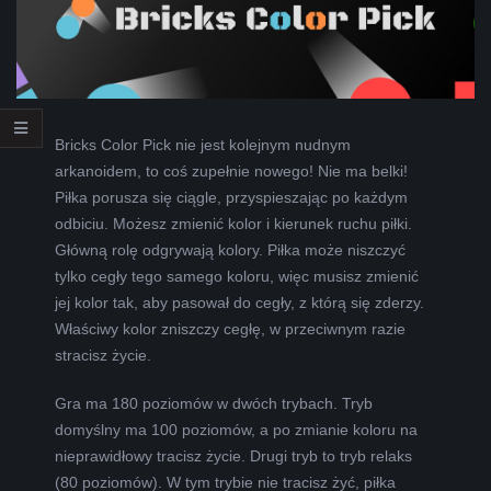
L
K
A
Bricks Color Pick nie jest kolejnym nudnym
arkanoidem, to coś zupełnie nowego! Nie ma belki!
R
Piłka porusza się ciągle, przyspieszając po każdym
odbiciu. Możesz zmienić kolor i kierunek ruchu piłki.
A
Główną rolę odgrywają kolory. Piłka może niszczyć
tylko cegły tego samego koloru, więc musisz zmienić
B
jej kolor tak, aby pasował do cegły, z którą się zderzy.
Właściwy kolor zniszczy cegłę, w przeciwnym razie
E
stracisz życie.
L
Gra ma 180 poziomów w dwóch trybach. Tryb
domyślny ma 100 poziomów, a po zmianie koloru na
A
nieprawidłowy tracisz życie. Drugi tryb to tryb relaks
(80 poziomów). W tym trybie nie tracisz żyć, piłka