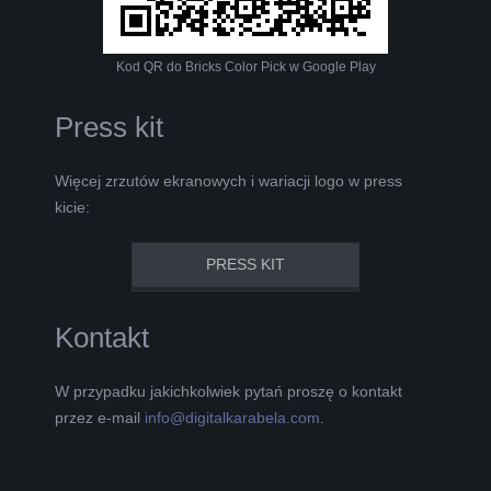
Kod QR do Bricks Color Pick w Google Play
Press kit
Więcej zrzutów ekranowych i wariacji logo w press
kicie:
PRESS KIT
Kontakt
W przypadku jakichkolwiek pytań proszę o kontakt
przez e-mail
info@digitalkarabela.com
.