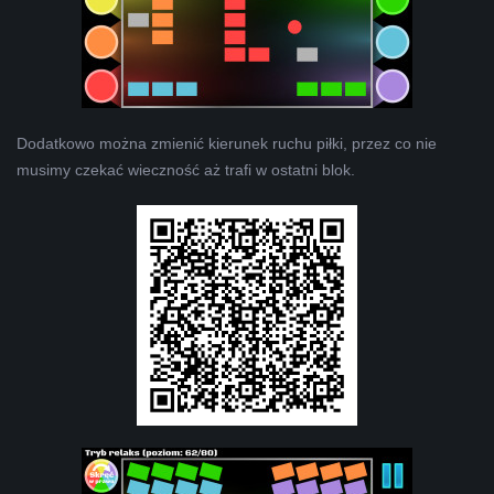
Dodatkowo można zmienić kierunek ruchu piłki, przez co nie
musimy czekać wieczność aż trafi w ostatni blok.