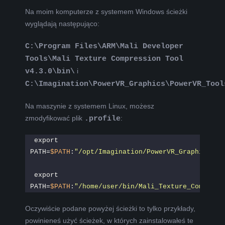
Na moim komputerze z systemem Windows ścieżki
wyglądają następująco:
C:\Program Files\ARM\Mali Developer
Tools\Mali Texture Compression Tool
v4.3.0\bin\
i
C:\Imagination\PowerVR_Graphics\PowerVR_Tool
Na maszynie z systemem Linux, możesz
zmodyfikować plik
.profile
:
export 
PATH=
$PATH
:
"/opt/Imagination/PowerVR_Graphics/Po
export 
PATH=
$PATH
:
"/home/user/bin/Mali_Texture_Compress
Oczywiście podane powyżej ścieżki to tylko przykłady,
powinieneś użyć ścieżek, w których zainstalowałeś te