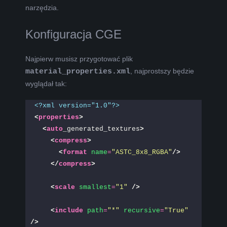
narzędzia.
Konfiguracja CGE
Najpierw musisz przygotować plik
material_properties.xml
, najprostszy będzie
wyglądał tak:
<?xml version="1.0"?>
<
properties
>
<
auto
_generated_textures
>
<
compress
>
<
format
name
=
"ASTC_8x8_RGBA"
/>
</
compress
>
<
scale
smallest
=
"1"
/>
<
include
path
=
"*"
recursive
=
"True"
/>