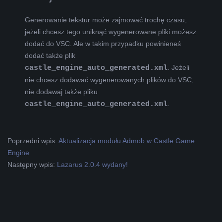
Generowanie tekstur może zajmować trochę czasu,
jeżeli chcesz tego uniknąć wygenerowane pliki możesz
dodać do VSC. Ale w takim przypadku powinieneś
dodać także plik
castle_engine_auto_generated.xml
. Jeżeli
nie chcesz dodawać wygenerowanych plików do VSC,
nie dodawaj także pliku
castle_engine_auto_generated.xml
.
2019-
Poprzedni wpis:
Aktualizacja modułu Admob w Castle Game
08-
Engine
02
Następny wpis:
Lazarus 2.0.4 wydany!