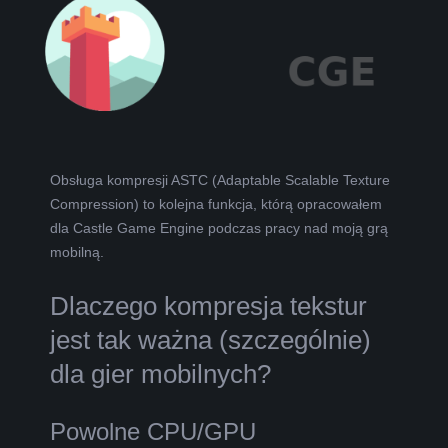
L
K
A
R
Obsługa kompresji ASTC (Adaptable Scalable Texture
Compression) to kolejna funkcja, którą opracowałem
A
dla Castle Game Engine podczas pracy nad moją grą
mobilną.
B
Dlaczego kompresja tekstur
E
jest tak ważna (szczególnie)
L
dla gier mobilnych?
A
Powolne CPU/GPU