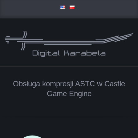
Skip
to
content
D
Primary
I
Navigation
Obsługa kompresji ASTC w Castle
Menu
G
Game Engine
I
T
A