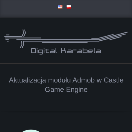
Skip
to
content
D
Primary
I
Navigation
Aktualizacja modułu Admob w Castle
Menu
G
Game Engine
I
T
A