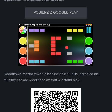
POBIERZ Z GOOGLE PLAY
Dodatkowo można zmienić kierunek ruchu piłki, przez co nie
musimy czekać wieczność aż trafi w ostatni blok.