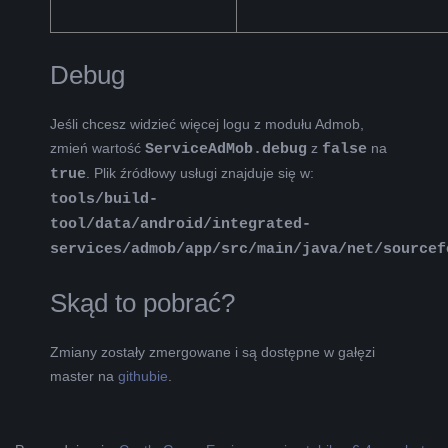
Debug
Jeśli chcesz widzieć więcej logu z modułu Admob,
zmień wartość
ServiceAdMob.debug
z
false
na
true
. Plik źródłowy usługi znajduje się w:
tools/build-
tool/data/android/integrated-
services/admob/app/src/main/java/net/sourcef
Skąd to pobrać?
Zmiany zostały zmergowane i są dostępne w gałęzi
master na
githubie
.