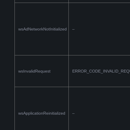
wsAdNetworkNotInitialized
–
wsInvalidRequest
ERROR_CODE_INVALID_REQ
wsApplicationReinitialized
–