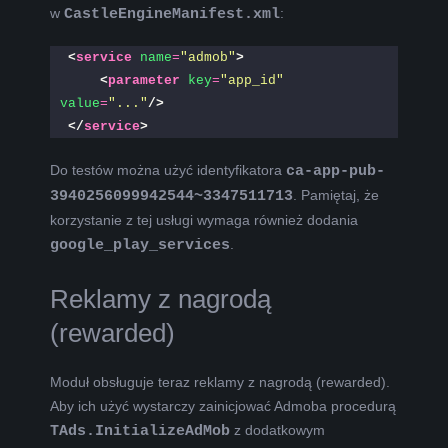
w
CastleEngineManifest.xml
:
<
service
name
=
"admob"
>
<
parameter
key
=
"app_id"
value
=
"..."
/>
</
service
>
Do testów można użyć identyfikatora
ca-app-pub-
3940256099942544~3347511713
. Pamiętaj, że
korzystanie z tej usługi wymaga również dodania
google_play_services
.
Reklamy z nagrodą
(rewarded)
Moduł obsługuje teraz reklamy z nagrodą (rewarded).
Aby ich użyć wystarczy zainicjować Admoba procedurą
TAds.InitializeAdMob
z dodatkowym