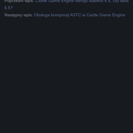
2019-
Poprzedni wpis:
Castle Game Engine wersja stabilna 6.4, czy beta
07-
6.5?
25
Następny wpis:
Obsługa kompresji ASTC w Castle Game Engine