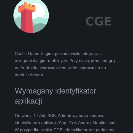
L
K
A
R
Castle Game Engine posiada wiele integracji z
usługami dla gier mobilnych. Przy okazji prac nad grą
A
na Androida, wprowadziłem wiele usprawnień do
modułu Admob.
B
Wymagany identyfikator
E
aplikacji
L
Od wersji 17 Ads SDK, Admob wymaga podania
A
identyfikatora aplikacji (App ID) w AndroidManifest.xml.
W przypadku silnika CGE, identyfikator ten podajemy