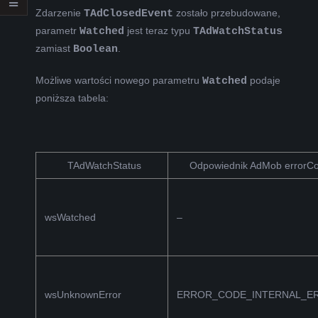
Zdarzenie
TAdClosedEvent
zostało przebudowane,
parametr
Watched
jest teraz typu
TAdWatchStatus
zamiast
Boolean
.
Możliwe wartości nowego parametru
Watched
podaje
poniższa tabela:
TAdWatchStatus
Odpowiednik AdMob errorC
wsWatched
–
wsUnknownError
ERROR_CODE_INTERNAL_E