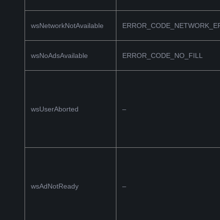
wsNetworkNotAvailable
ERROR_CODE_NETWORK_E
wsNoAdsAvailable
ERROR_CODE_NO_FILL
wsUserAborted
–
wsAdNotReady
–