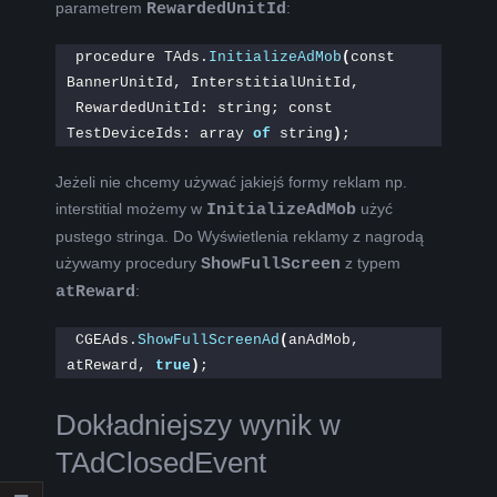
parametrem
RewardedUnitId
:
procedure TAds.
InitializeAdMob
(
const 
BannerUnitId, InterstitialUnitId,
RewardedUnitId: string; const 
TestDeviceIds: array 
of
 string
)
;
Jeżeli nie chcemy używać jakiejś formy reklam np.
interstitial możemy w
InitializeAdMob
użyć
pustego stringa. Do Wyświetlenia reklamy z nagrodą
używamy procedury
ShowFullScreen
z typem
atReward
:
CGEAds.
ShowFullScreenAd
(
anAdMob, 
atReward, 
true
)
;
Dokładniejszy wynik w
TAdClosedEvent