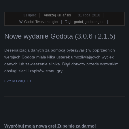
2018-
31
lipiec
Andrzej Kilijański
31 lipca, 2018
07-
W
Godot
,
Tworzenie gier
Tagi:
godot
,
godotengine
31
Nowe wydanie Godota (3.0.6 i 2.1.5)
Deserializacja danych za pomocą bytes2var() w poprzednich
wersjach Godota miała kilka usterek umożliwiających wyciek
danych lub zawieszenie silnika. Błąd dotyczy przede wszystkim
obsługi sieci i zapisów stanu gry.
CZYTAJ WIĘCEJ →
Wypróbuj moją nową grę! Zupełnie za darmo!