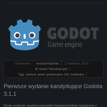
2019-
25
kwiecień
Andrzej Kilijański
25 kwietnia, 2019
04-
W
Godot
,
Tworzenie gier
25
Tagi:
android
,
godot
,
godotengine
,
iOS
,
mobiledev
Pierwsze wydanie kandydujące Godota
3.1.1
Nowe wydanie zawiera poprawki bezpieczeństwa (związane z