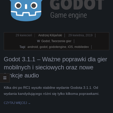
L
K
A
2019-
29
kwiecień
Andrzej Kilijański
29 kwietnia, 2019
04-
W
Godot
,
Tworzenie gier
R
29
Tagi:
android
,
godot
,
godotengine
,
iOS
,
mobiledev
A
Godot 3.1.1 – Ważne poprawki dla gier
mobilnych i sieciowych oraz nowe
B
funkcje audio
E
Kilka dni po RC1 wyszło stabilne wydanie Godota 3.1.1. Od
L
wydania kandydującego różni się tylko kilkoma poprawkami.
CZYTAJ WIĘCEJ →
A