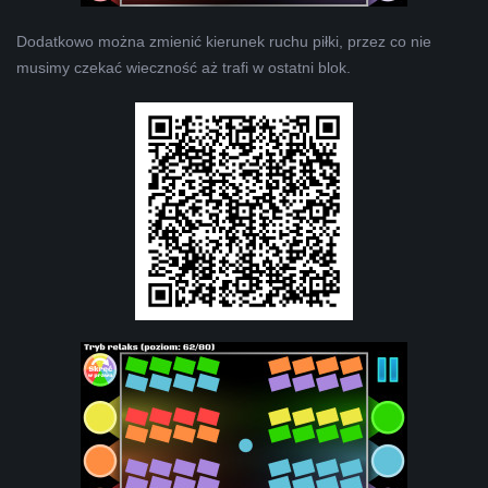
Dodatkowo można zmienić kierunek ruchu piłki, przez co nie
musimy czekać wieczność aż trafi w ostatni blok.