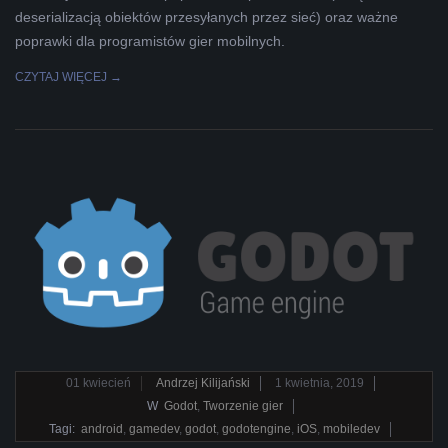
deserializacją obiektów przesyłanych przez sieć) oraz ważne
poprawki dla programistów gier mobilnych.
CZYTAJ WIĘCEJ →
2019-
01
kwiecień
Andrzej Kilijański
1 kwietnia, 2019
04-
W
Godot
,
Tworzenie gier
01
Tagi:
android
,
gamedev
,
godot
,
godotengine
,
iOS
,
mobiledev