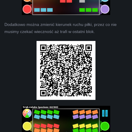
Dodatkowo można zmienić kierunek ruchu piłki, przez co nie
musimy czekać wieczność aż trafi w ostatni blok.