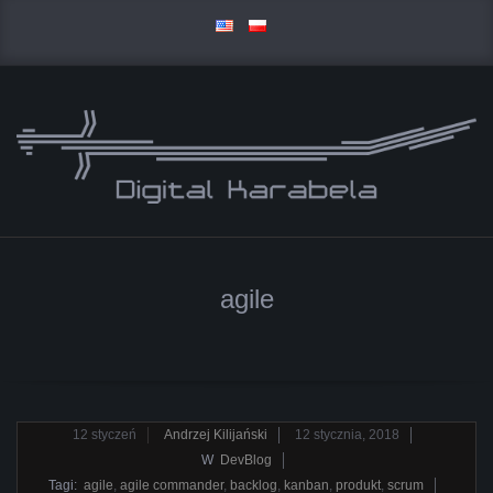
Skip
to
content
D
Primary
I
Navigation
agile
Menu
G
I
T
2018-
12
styczeń
Andrzej Kilijański
12 stycznia, 2018
01-
W
DevBlog
A
12
Tagi:
agile
,
agile commander
,
backlog
,
kanban
,
produkt
,
scrum