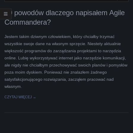
L
10 powodów dlaczego napisałem Agile
Commandera?
K
Jestem takim dziwnym człowiekiem, który chciałby trzymać
A
wszystkie swoje dane na własnym sprzęcie. Niestety aktualnie
większość programów do zarządzania projektami to narzędzia
R
online. Lubię wykorzystywać internet jako narzędzie komunikacji,
ale nigdy nie chciałbym przechowywać swoich planów i pomysłów
A
poza moim dyskiem. Ponieważ nie znalazłem żadnego
satysfakcjonującego rozwiązania, zacząłem pracować nad
B
własnym.
E
CZYTAJ WIĘCEJ →
L
A