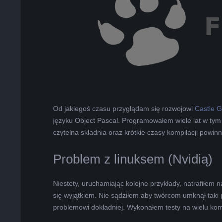
L
K
A
R
A
Od jakiegoś czasu przyglądam się rozwojowi
Castle 
języku Object Pascal. Programowałem wiele lat w tym
B
czytelna składnia oraz krótkie czasy kompilacji powi
E
Problem z linuksem (Nvidią)
L
Niestety, uruchamiając kolejne przykłady, natrafiłem 
się wyjątkiem. Nie sądziłem aby twórcom umknął taki p
A
problemowi dokładniej. Wykonałem testy na wielu ko