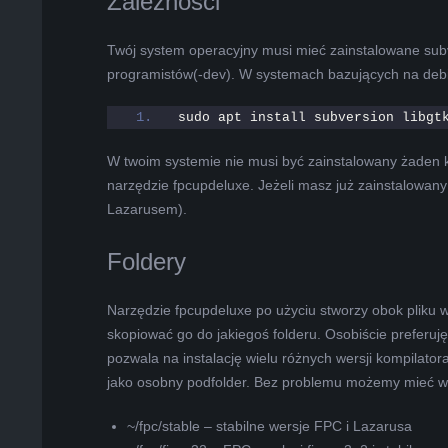
Zależności
Twój system operacyjny musi mieć zainstalowane subv
programistów(-dev). W systemach bazujących na debi
sudo apt install subversion libgt
W twoim systemie nie musi być zainstalowany żaden ko
narzędzie fpcupdeluxe. Jeżeli masz już zainstalowan
Lazarusem).
Foldery
Narzędzie fpcupdeluxe po użyciu stworzy obok pliku w
skopiować go do jakiegoś folderu. Osobiście preferu
pozwala na instalację wielu różnych wersji kompilator
jako osobny podfolder. Bez problemu możemy mieć wers
~/fpc/stable – stabilne wersje FPC i Lazarusa