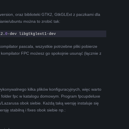
ersion, oraz biblioteki GTK2, GtkGLExt z paczkami dla
anie/ubuntu można to zrobić tak:
k2.
0
-dev libgtkglext1-dev
mpilator pascala, wszystkie potrzebne pliki pobierze
y kompilator FPC możesz go spokojnie usunąć (łącznie z
ykonywalnego kilka plików konfiguracyjnych, więc warto
ję folder fpc w katalogu domowym. Program fpcupdeluxe
a/Lazarusa obok siebie. Każdą taką wersję instaluje się
ję stabilną i fixes obok siebie np.: