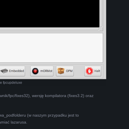
e fpcupdeluxe
nik/fpc/fixes32), wersję kompilatora (fixes3.2) oraz
azwa_podfolderu (w naszym przypadku jest to
hamiać lazarusa.