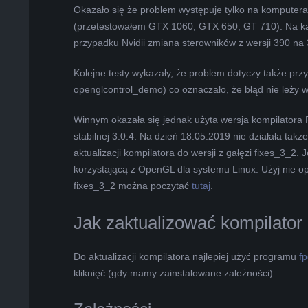
Okazało się że problem występuje tylko na komputerac
(przetestowałem GTX 1060, GTX 650, GT 710). Na ka
przypadku Nvidii zmiana sterowników z wersji 390 na
Kolejne testy wykazały, że problem dotyczy także pr
openglcontrol_demo) co oznaczało, że błąd nie leży w 
Winnym okazała się jednak użyta wersja kompilatora 
stabilnej 3.0.4. Na dzień 18.05.2019 nie działała takż
aktualizacji kompilatora do wersji z gałęzi fixes_3_2. 
korzystającą z OpenGL dla systemu Linux. Użyj nie op
fixes_3_2 można poczytać
tutaj
.
Jak zaktualizować kompilator
Do aktualizacji kompilatora najlepiej użyć programu
f
kliknięć (gdy mamy zainstalowane zależności).