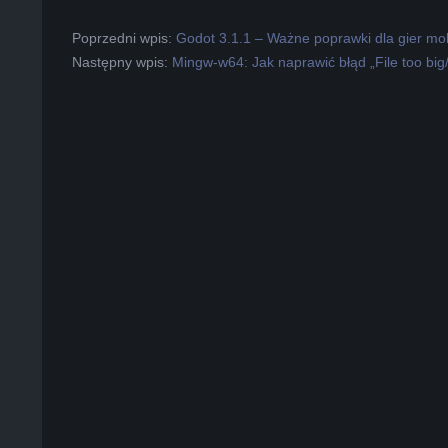
2019-
Poprzedni wpis:
Godot 3.1.1 – Ważne poprawki dla gier mob
05-
Następny wpis:
Mingw-w64: Jak naprawić błąd „File too big
18