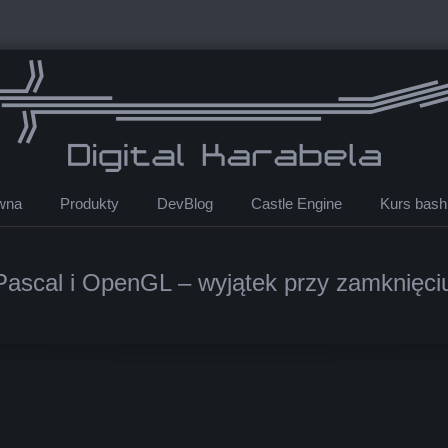
ówna
Produkty
DevBlog
Castle Engine
Kurs bash
Pascal i OpenGL – wyjątek przy zamknięci