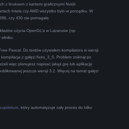
h z linuksem z kartami graficznymi Nvidii
rtach Intela czy AMD wszystko było w porządku. W
 396, czy 430 nie pomagała.
zykładów użycia OpenGL’a w Lazarusie (np.
silniku.
Free Pascal. Do testów używałem kompilatora w wersji
e kompilacja z gałęzi fixes_3_0. Problem zniknął po
Jeżeli więc planujesz napisać jakąś grę lub aplikację
ublikowanej jeszcze wersji 3.2. Więcej na temat gałęzi
pcupdeluxe
, który automatyzuje cały proces do kilku