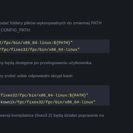
 dodać foldery plików wykonywalnych do zmiennej PATH
PPC_CONFIG_PATH:
2/fpc/bin/x86_64-linux:${PATH}"
/fpc/fixes32/fpc/bin/x86_64-linux"
iany będą dostępne po przelogowaniu użytkownika.
y zrobić sobie odpowiedni skrypt bash:
/fixes32/fpc/bin/x86_64-linux:${PATH}"
tkownik/fpc/fixes32/fpc/bin/x86_64-linux"
wersji kompilatora (fixes3.2) będą działać poprawnie na