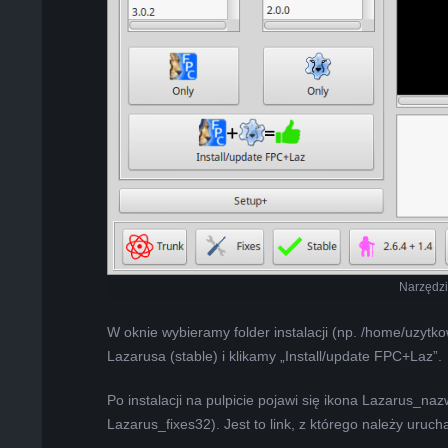
Narzędzi
W oknie wybieramy folder instalacji (np. /home/uzytkow
Lazarusa (stable) i klikamy „Install/update FPC+Laz”.
Po instalacji na pulpicie pojawi się ikona Lazarus_n
Lazarus_fixes32). Jest to link, z którego należy uruc