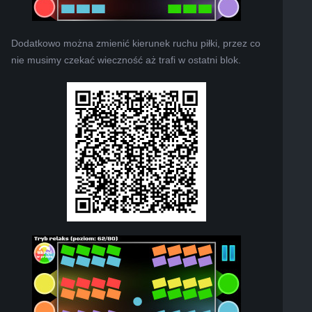
Dodatkowo można zmienić kierunek ruchu piłki, przez co
nie musimy czekać wieczność aż trafi w ostatni blok.