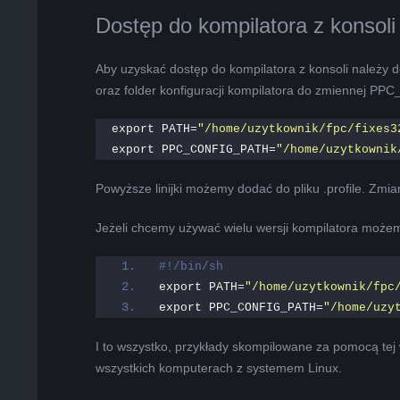
Dostęp do kompilatora z konsoli
Aby uzyskać dostęp do kompilatora z konsoli należy
oraz folder konfiguracji kompilatora do zmiennej 
export PATH=
"/home/uzytkownik/fpc/fixes3
export PPC_CONFIG_PATH=
"/home/uzytkownik
Powyższe linijki możemy dodać do pliku .profile. Zm
Jeżeli chcemy używać wielu wersji kompilatora możem
#!/bin/sh
export PATH=
"/home/uzytkownik/fpc
export PPC_CONFIG_PATH=
"/home/uzy
I to wszystko, przykłady skompilowane za pomocą tej 
wszystkich komputerach z systemem Linux.