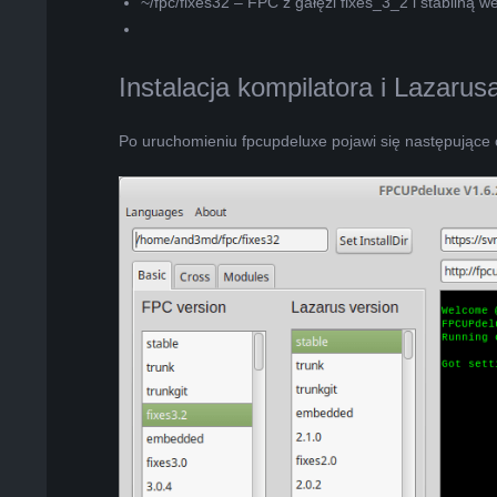
~/fpc/fixes32 – FPC z gałęzi fixes_3_2 i stabilną w
Instalacja kompilatora i Lazarus
Po uruchomieniu fpcupdeluxe pojawi się następujące 