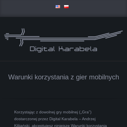
Skip
to
content
D
Primary
I
Navigation
Warunki korzystania z gier mobilnych
Menu
G
I
T
Korzystając z dowolnej gry mobilnej („Gra”)
dostarczonej przez Digital Karabela – Andrzej
A
Kilijański, akceptujesz niniejsze Warunki korzystania