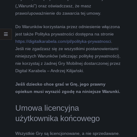
(„Warunki”) oraz oświadczasz, że masz
L
prawo/upoważnienie do zawarcia tej umowy.
K
Do Warunków korzystania przez odniesienie włączona
jest także Polityka prywatności dostępna na stronie
A
https://digitalkarabela.com/pl/polityka-prywatnosci
.
Jeśli nie zgadzasz się ze wszystkimi postanowieniami
R
niniejszych Warunków (wliczając politykę prywatności),
nie korzystaj z żadnej Gry Mobilnej dostarczonej przez
A
Digital Karabela – Andrzej Kilijański.
B
Jeśli dziecko chce grać w Grę, jego prawny
opiekun musi wyrazić zgodę na niniejsze Warunki.
E
Umowa licencyjna
L
użytkownika końcowego
A
Wszystkie Gry są licencjonowane, a nie sprzedawane.